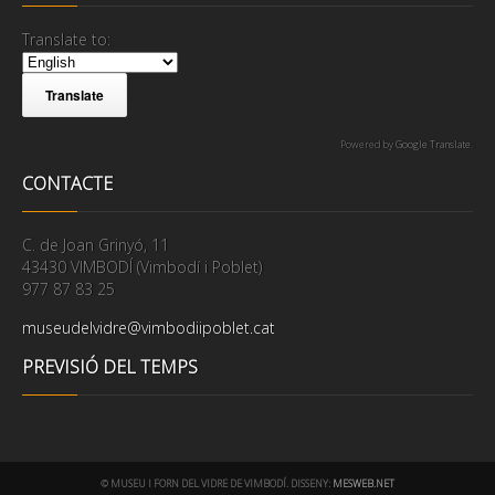
Translate to:
Powered by
Google Translate
.
CONTACTE
C. de Joan Grinyó, 11
43430 VIMBODÍ (Vimbodí i Poblet)
977 87 83 25
museudelvidre@vimbodiipoblet.cat
PREVISIÓ DEL TEMPS
© MUSEU I FORN DEL VIDRE DE VIMBODÍ. DISSENY:
MESWEB.NET